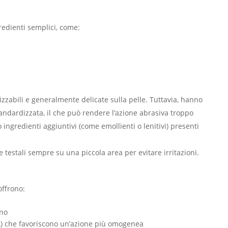
redienti semplici, come:
zabili e generalmente delicate sulla pelle. Tuttavia, hanno
tandardizzata, il che può rendere l’azione abrasiva troppo
ingredienti aggiuntivi (come emollienti o lenitivi) presenti
 e testali sempre su una piccola area per evitare irritazioni.
offrono:
ano
A) che favoriscono un’azione più omogenea