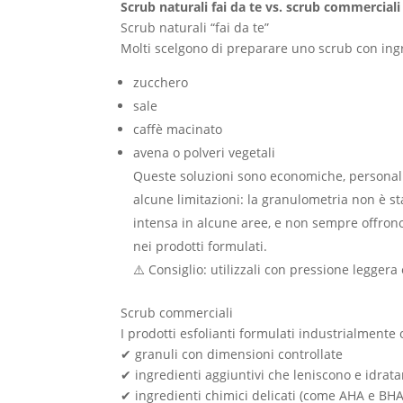
Scrub naturali fai da te vs. scrub commerciali
Scrub naturali “fai da te”
Molti scelgono di preparare uno scrub con ing
zucchero
sale
caffè macinato
avena o polveri vegetali
Queste soluzioni sono economiche, personaliz
alcune limitazioni: la granulometria non è s
intensa in alcune aree, e non sempre offrono 
nei prodotti formulati.
⚠️ Consiglio: utilizzali con pressione leggera
Scrub commerciali
I prodotti esfolianti formulati industrialmente 
✔ granuli con dimensioni controllate
✔ ingredienti aggiuntivi che leniscono e idrat
✔ ingredienti chimici delicati (come AHA e BH