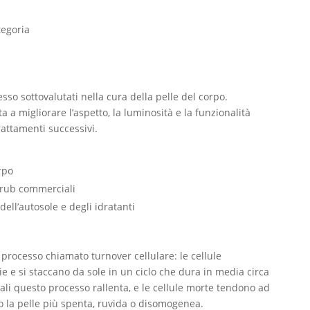
tegoria
esso sottovalutati nella cura della pelle del corpo.
 a migliorare l’aspetto, la luminosità e la funzionalità
rattamenti successivi.
rpo
scrub commerciali
dell’autosole e degli idratanti
 processo chiamato turnover cellulare: le cellule
e e si staccano da sole in un ciclo che dura in media circa
tali questo processo rallenta, e le cellule morte tendono ad
o la pelle più spenta, ruvida o disomogenea.