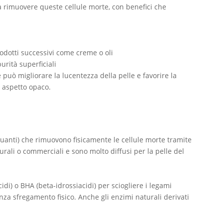
 a rimuovere queste cellule morte, con benefici che
rodotti successivi come creme o oli
urità superficiali
può migliorare la lucentezza della pelle e favorire la
 aspetto opaco.
uanti) che rimuovono fisicamente le cellule morte tramite
ali o commerciali e sono molto diffusi per la pelle del
idi) o BHA (beta-idrossiacidi) per sciogliere i legami
senza sfregamento fisico. Anche gli enzimi naturali derivati